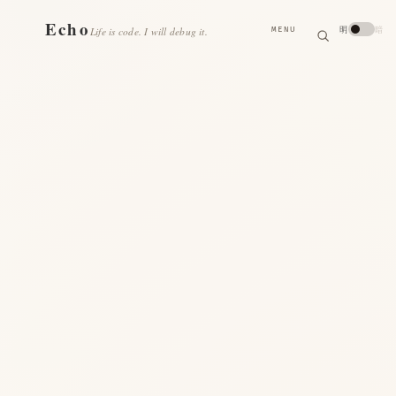
搜
Echo
明
暗
Life is code. I will debug it.
MENU
索
搜
索
关
键
字