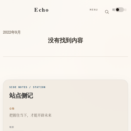
搜
Echo
明
暗
MENU
索
搜
索
关
键
字
2022年9月
没有找到内容
SIDE NOTES / STATION
站点侧记
公告
把握住当下，才能开辟未来
链接