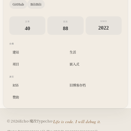
GitHub
BiliBili
SINCE
文章
说说
2022
40
88
分类
建站
生活
项目
嵌入式
其它
RSS
旧博客存档
赞助
（在
© 2026
Echo
·
魔改
Typecho
·
Life is code. I will debug it.
新