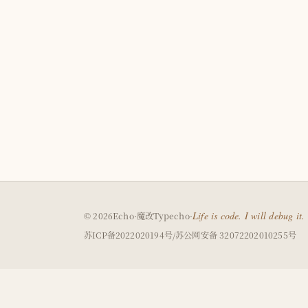
（在
Life is code. I will debug it.
© 2026
Echo
·
魔改
Typecho
·
新
（在
（
苏ICP备2022020194号
/
苏公网安备 32072202010255号
窗
新
新
口
窗
窗
打
口
口
开
打
打
外
开
开