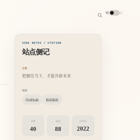
搜
明
暗
索
搜
索
关
键
字
SIDE NOTES / STATION
站点侧记
公告
把握住当下，才能开辟未来
链接
GitHub
BiliBili
文章
说说
SINCE
2022
40
88