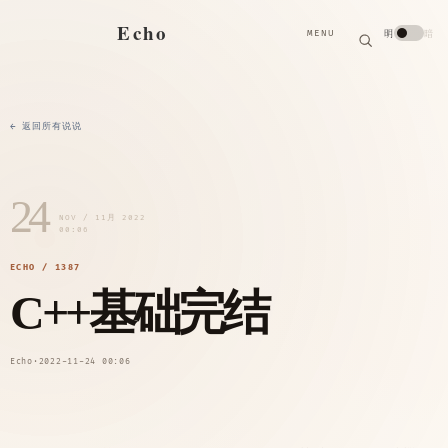
搜
Echo
明
暗
MENU
索
搜
索
关
键
字
← 返回所有说说
24
NOV / 11月 2022
00:06
ECHO / 1387
C++基础完结
Echo
·
2022-11-24 00:06