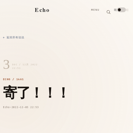
搜
Echo
明
暗
MENU
索
搜
索
关
键
字
← 返回所有说说
3
DEC / 12月 2022
22:53
ECHO / 1461
寄了！！！
Echo
·
2022-12-03 22:53