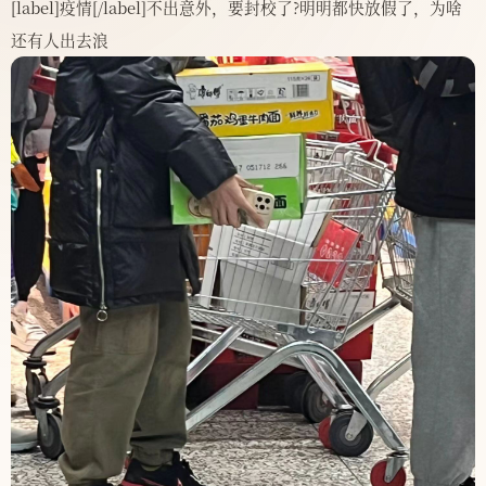
[label]疫情[/label]不出意外，要封校了?明明都快放假了，为啥
还有人出去浪