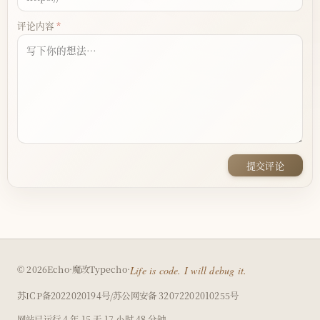
评论内容
提交评论
（在
© 2026
Echo
·
魔改
Typecho
·
Life is code. I will debug it.
新
（在
（在
苏ICP备2022020194号
/
苏公网安备 32072202010255号
窗
新
新
口
网站已运行
4 年 15 天 17 小时 48 分钟