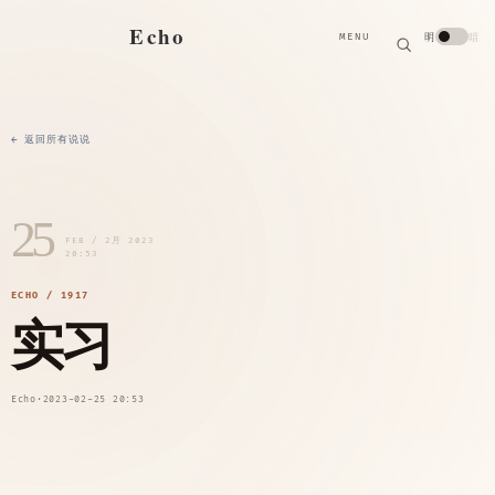
搜
Echo
明
暗
MENU
索
搜
索
关
键
字
← 返回所有说说
25
FEB / 2月 2023
20:53
ECHO / 1917
实习
Echo
·
2023-02-25 20:53