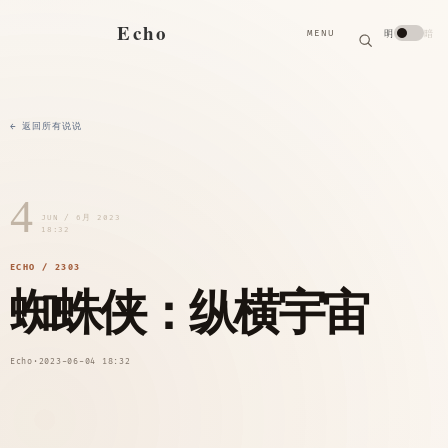
搜
Echo
明
暗
MENU
索
搜
索
关
键
字
← 返回所有说说
4
JUN / 6月 2023
18:32
ECHO / 2303
蜘蛛侠：纵横宇宙
Echo
·
2023-06-04 18:32