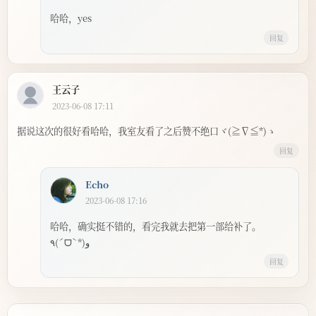
哈哈，yes
回复
王云子
2023-06-08 17:11
据说这次的很好看哈哈，我室友看了之后赞不绝口ヾ(≧∇≦*)ゝ
回复
Echo
2023-06-08 17:16
哈哈，确实挺不错的，看完我就去把第一部给补了。
٩(ˊᗜˋ*)و
回复