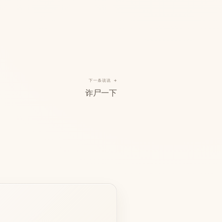
下一条说说 →
诈尸一下