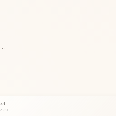
了～
col
 23:34