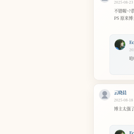
2025-08-23
不错喔~?
PS 原来
E
20
哈
云晓晨
2025-08-18
博主太强
E