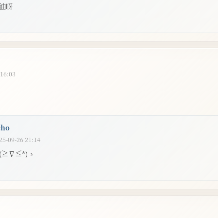
油呀
 16:03
cho
25-09-26 21:14
(≧∇≦*)ゝ