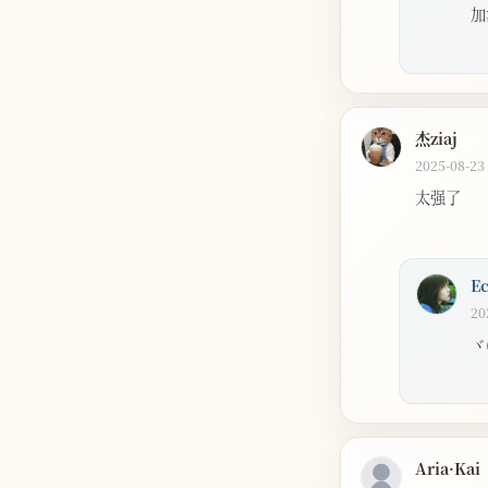
加
杰ziaj
2025-08-23
太强了
E
20
ヾ
Aria·Kai