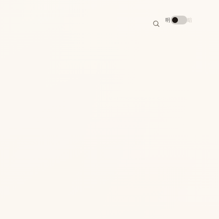
搜
明
暗
索
搜
索
关
键
字