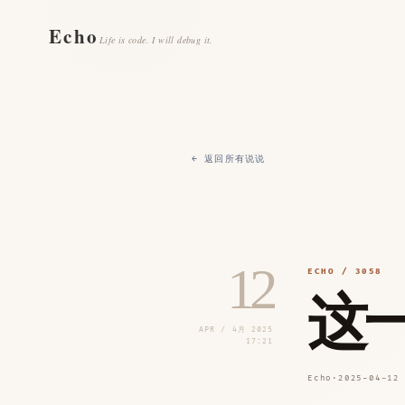
Echo
Life is code. I will debug it.
← 返回所有说说
12
ECHO / 3058
这
APR / 4月 2025
17:21
Echo
·
2025-04-12