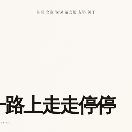
首页
文章
说说
留言板
友链
关于
一路上走走停停
 17:21