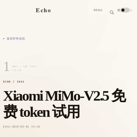
搜
Echo
明
暗
MENU
索
搜
索
关
键
字
← 返回所有说说
1
MAY / 5月 2026
19:10
ECHO / 3081
Xiaomi MiMo-V2.5 免
费 token 试用
Echo
·
2026-05-01 19:10