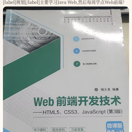
[label]规划[/label]主要学习Java Web,然后每周学点Web前端?