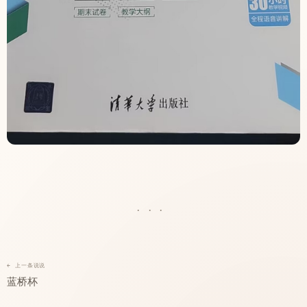
···
← 上一条说说
蓝桥杯