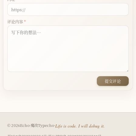
评论内容
提交评论
（在
© 2026
Echo
·
魔改
Typecho
·
Life is code. I will debug it.
新