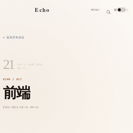
搜
Echo
明
暗
MENU
索
搜
索
关
键
字
← 返回所有说说
21
OCT / 10月 2022
08:42
ECHO / 857
前端
Echo
·
2022-10-21 08:42