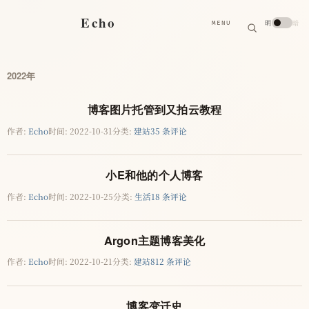
搜
Echo
明
暗
MENU
索
搜
索
关
键
字
2022年
博客图片托管到又拍云教程
作者:
Echo
时间:
2022-10-31
分类:
建站
35 条评论
小E和他的个人博客
作者:
Echo
时间:
2022-10-25
分类:
生活
18 条评论
Argon主题博客美化
作者:
Echo
时间:
2022-10-21
分类:
建站
812 条评论
博客变迁史