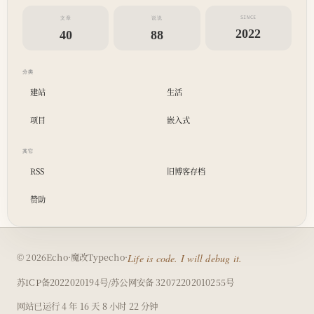
SINCE
文章
说说
2022
40
88
分类
建站
生活
项目
嵌入式
其它
RSS
旧博客存档
赞助
（在
© 2026
Echo
·
魔改
Typecho
·
Life is code. I will debug it.
新
（在
（在
苏ICP备2022020194号
/
苏公网安备 32072202010255号
窗
新
新
口
网站已运行
4 年 16 天 8 小时 22 分钟
窗
窗
打