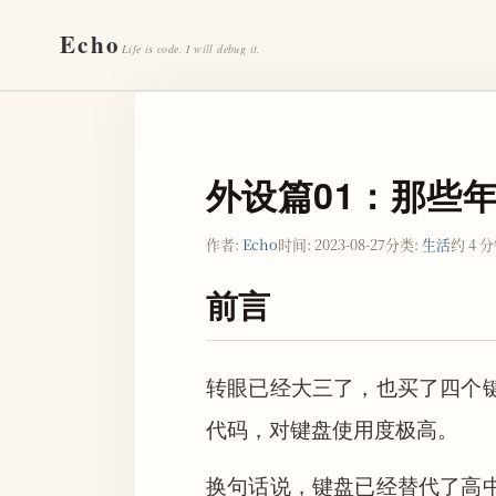
Echo
Life is code. I will debug it.
外设篇01：那些
作者:
Echo
时间:
2023-08-27
分类:
生活
约 4 
前言
转眼已经大三了，也买了四个
代码，对键盘使用度极高。
换句话说，键盘已经替代了高