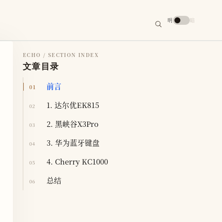
搜
明
暗
索
搜
索
关
键
字
ECHO / SECTION INDEX
文章目录
前言
01
1. 达尔优EK815
02
2. 黑峡谷X3Pro
03
3. 华为蓝牙键盘
04
4. Cherry KC1000
05
总结
06