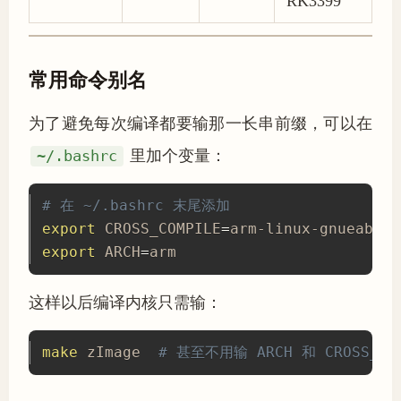
RK3399
常用命令别名
为了避免每次编译都要输那一长串前缀，可以在
~/.bashrc
里加个变量：
# 在 ~/.bashrc 末尾添加
export
 CROSS_COMPILE
=
export
 ARCH
=
arm
这样以后编译内核只需输：
make
 zImage  
# 甚至不用输 ARCH 和 CROSS_C