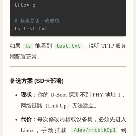
tftp
>
 q

# 检查是否下载成功
ls
 test.txt
如果
ls
能看到
test.txt
，说明 TFTP 服务
端配置正常。
备选方案 (SD卡部署)
现状
：你的 U-Boot 探测不到 PHY 地址 1，
网络链路（Link Up）无法建立。
代价
：每次修改内核或设备树，必须先进入
Linux，手动挂载
/dev/mmcblk0p1
到