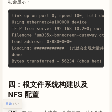
动会显示：
link up on port 0, speed 100, full duplex
Using ethernet@4a100000 device

TFTP from server 192.168.10.200; our IP 
Filename 'am335x-bonegreen-gateway.dtb'.

Load address: 0x88000000

Loading: ############  (此处会出现大量井
done

Bytes transferred = 56234 (dbaa hex)
四：根文件系统构建以及
NFS 配置
目录
·
1/25