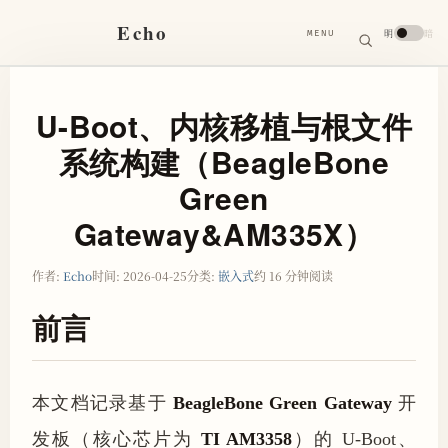
搜
Echo
明
暗
MENU
索
搜
索
关
键
字
U-Boot、内核移植与根文件
系统构建（BeagleBone
Green
Gateway&AM335X）
作者:
Echo
时间:
2026-04-25
分类:
嵌入式
约 16 分钟阅读
前言
本文档记录基于
BeagleBone Green Gateway
开
发板（核心芯片为
TI AM3358
）的 U-Boot、