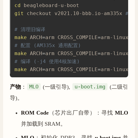
cd
git
 checkout v2021.10-bbb.io-am335x 
# 
# 清理旧编译
make
 ARCH
=
arm CROSS_COMPILE
=
# 配置 (AM335x 通用配置)
make
 ARCH
=
arm CROSS_COMPILE
=
# 编译 (-j4 使用4核加速)
make
 ARCH
=
arm CROSS_COMPILE
=
arm-linux-gn
产物
：
MLO
(一级引导),
u-boot.img
(二级引
导)。
ROM Code
（芯片出厂自带）：寻找
MLO
并加载到 SRAM。
MLO
：初始化 DDR3，寻找
u-boot.img
并