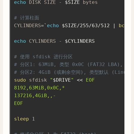
echo
 DISK SIZE - 
$SIZE
 bytes

# 计算柱面
CYLINDERS
=
`
echo
 $SIZE/255/63/512 
|
bc
`
echo
 CYLINDERS - 
$CYLINDERS
# 使用 sfdisk 进行分区
# 分区1: 63MiB, 类型 0x0C (FAT32 LBA), 可
# 分区2: 4GiB (或剩余空间), 类型默认 (Linux)
sudo
 sfdisk 
"
$DRIVE
"
<<
EOF

8192,63MiB,0x0C,*

137216,4GiB,,-

EOF
sleep
 1
