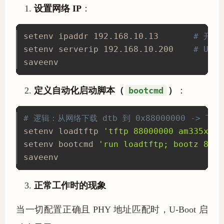
设置网络 IP
：
setenv ipaddr 192.168.10.13       
# 开发
setenv serverip 192.168.10.200    
# Ubu
saveenv
定义自动化启动脚本（
bootcmd
）
：
# 逻辑：从网络下载 dtb 到 0x88000000 -> 下载 
setenv loadtftp 
'tftp 88000000 am335x-bo
setenv bootcmd 
'run loadtftp; bootz 8200
saveenv
正常工作时的现象
当一切配置正确且 PHY 地址匹配时，U-Boot 启