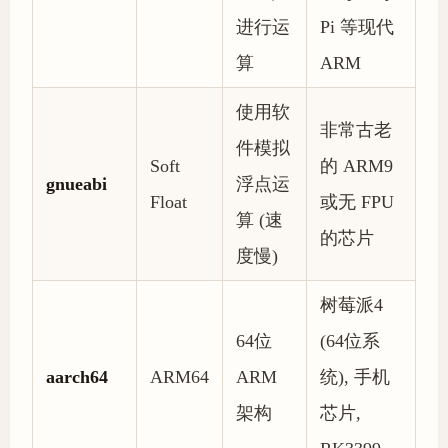
进行运
Pi 等现代
算
ARM
使用软
非常古老
件模拟
Soft
的 ARM9
gnueabi
浮点运
Float
或无 FPU
算 (速
的芯片
度慢)
树莓派4
64位
(64位系
aarch64
ARM64
ARM
统), 手机
架构
芯片,