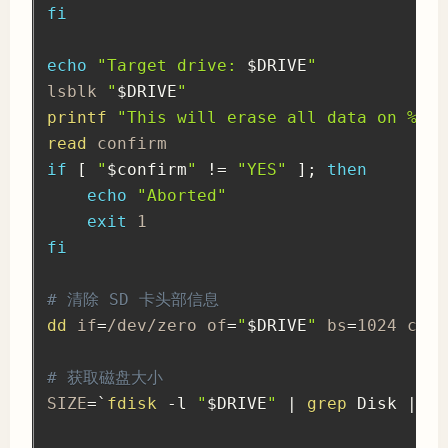
fi
echo
"Target drive: 
$DRIVE
"
lsblk 
"
$DRIVE
"
printf
"This will erase all data on %s. 
read
if
[
"
$confirm
"
!=
"YES"
]
;
then
echo
"Aborted"
exit
fi
# 清除 SD 卡头部信息
dd
 if
=
/dev/zero of
=
"
$DRIVE
"
 bs
=
1024 coun
# 获取磁盘大小
SIZE
=
`
fdisk
 -l 
"
$DRIVE
"
|
grep
 Disk 
|
gr