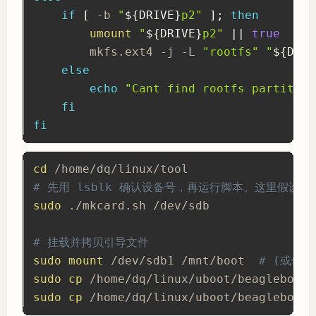
if
[
 -b 
"
${DRIVE}
p2"
]
;
then
umount
"
${DRIVE}
p2"
||
true
        mkfs.ext4 -j -L 
"rootfs"
"
${DRIV
else
echo
"Cant find rootfs partition
fi
fi
cd
# 先用 lsblk 确认设备号，再运行脚本。这里假设 SD
sudo
 ./mkcard.sh /dev/sdb

# 挂载并拷贝引导文件
sudo
mount
 /dev/sdb1 /mnt/boot  
# (或依赖
sudo
cp
sudo
cp
 /home/dq/linux/uboot/beagleboard