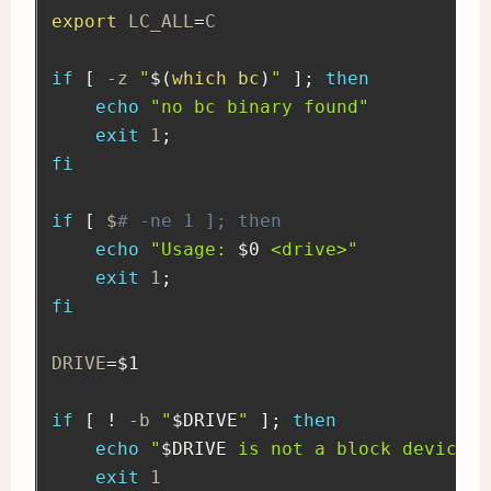
export
 LC_ALL
=
C

if
[
 -z 
"
$(
which
bc
)
"
]
;
then
echo
"no bc binary found"
exit
 1
;
fi
if
[
 $
# -ne 1 ]; then
echo
"Usage: 
$0
 <drive>"
exit
 1
;
fi
DRIVE
=
$1
if
[
!
 -b 
"
$DRIVE
"
]
;
then
echo
"
$DRIVE
 is not a block device"
exit