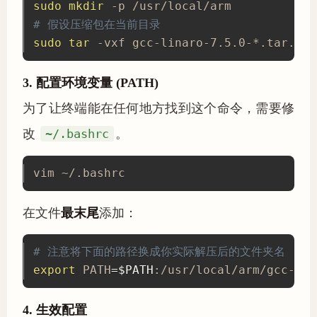
sudo
mkdir
# 假设压缩包在当前目录
sudo
tar
 -vxf gcc-linaro-7.5.0-*.tar.xz 
3. 配置环境变量 (PATH)
为了让终端能在任何地方找到这个命令，需要修
改
~/.bashrc
。
vim ~/.bashrc
在文件
最末尾
添加：
# 注意将下面的路径换成你实际解压后的文件夹名
export
 PATH
=
$PATH
:/usr/local/arm/gcc-lin
4. 生效配置