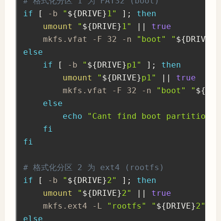
# 格式化分区 1 为 FAT32 (boot)
if
[
 -b 
"
${DRIVE}
1"
]
;
then
umount
"
${DRIVE}
1"
||
true
    mkfs.vfat -F 32 -n 
"boot"
"
${DRIVE}
1
else
if
[
 -b 
"
${DRIVE}
p1"
]
;
then
umount
"
${DRIVE}
p1"
||
true
        mkfs.vfat -F 32 -n 
"boot"
"
${DRI
else
echo
"Cant find boot partition i
fi
fi
# 格式化分区 2 为 ext4 (rootfs)
if
[
 -b 
"
${DRIVE}
2"
]
;
then
umount
"
${DRIVE}
2"
||
true
    mkfs.ext4 -L 
"rootfs"
"
${DRIVE}
2"
else