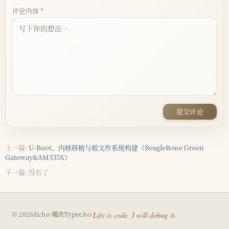
评论内容
提交评论
上一篇:
U-Boot、内核移植与根文件系统构建（BeagleBone Green
Gateway&AM335X）
下一篇: 没有了
（在
© 2026
Echo
·
魔改
Typecho
·
Life is code. I will debug it.
新