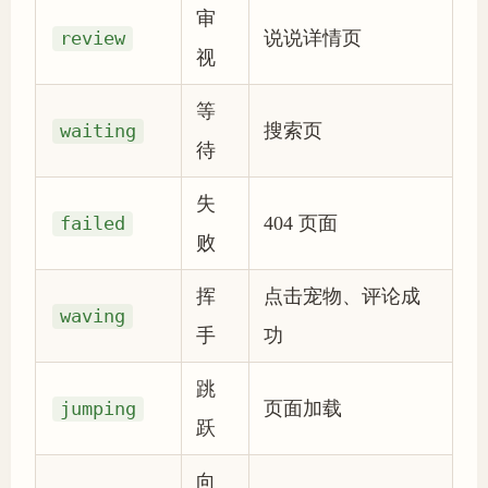
审
review
说说详情页
视
等
waiting
搜索页
待
失
failed
404 页面
败
挥
点击宠物、评论成
waving
手
功
跳
jumping
页面加载
跃
向