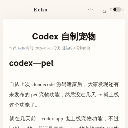
搜
Echo
明
暗
MENU
索
搜
索
关
键
字
Codex 自制宠物
作者:
Echo
时间:
2026-05-08
分类:
建站
约 4 分钟阅读
codex—pet
自从上次 cluadecode 源码泄露后，大家发现还有
未发布的 pet 宠物功能，然后没过几天 cc 就上线
这个功能了。
就在几天前，codex app 也上线宠物功能，不过