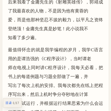
后来我看了金庸先生的《射雕英雄传》，郭靖成
了我最喜欢的人物，不是因为他有黄蓉的
爱，而是他那种坚忍不拔的毅力，以平凡之资终
登绝顶！金庸先生真是妙笔！此小说我不
知看了多少遍。
最值得怀念的就是我学编程的岁月，我学C语言
用的是谭浩强的《C程序设计》，当时谭老
师在电视上同时讲C程序设计，我每天必看，把
书上的每道例题与习题全部做了一遍，并
写出了每次上机的安排。我每次都先在纸上把程
序写出来，然后上机时争分夺秒地在计算
目录
·
1/17
机中调试运行，并根据运行结果思索为什么会运