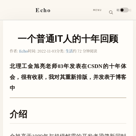
搜
Echo
明
暗
MENU
索
搜
索
关
键
字
一个普通IT人的十年回顾
作者:
Echo
时间:
2022-11-03
分类:
生活
约 72 分钟阅读
北理工金旭亮老师03年发表在CSDN的十年体
会，很有收获，我对其重新排版，并发表于博客
中
介绍